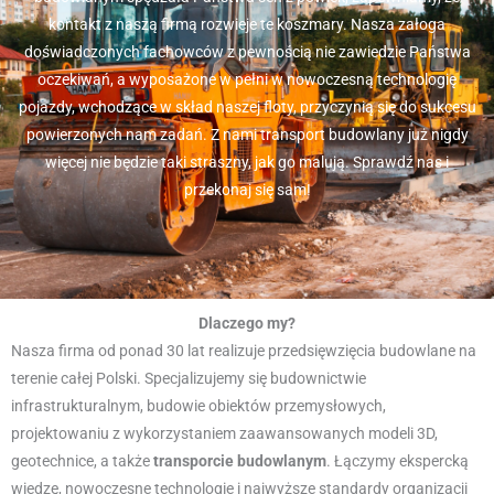
kontakt z naszą firmą rozwieje te koszmary. Nasza załoga
doświadczonych fachowców z pewnością nie zawiedzie Państwa
oczekiwań, a wyposażone w pełni w nowoczesną technologię
pojazdy, wchodzące w skład naszej floty, przyczynią się do sukcesu
powierzonych nam zadań. Z nami transport budowlany już nigdy
więcej nie będzie taki straszny, jak go malują. Sprawdź nas i
przekonaj się sam!
Dlaczego my?
Nasza firma od ponad 30 lat realizuje przedsięwzięcia budowlane na
terenie całej Polski. Specjalizujemy się budownictwie
infrastrukturalnym, budowie obiektów przemysłowych,
projektowaniu z wykorzystaniem zaawansowanych modeli 3D,
geotechnice, a także
transporcie budowlanym
. Łączymy ekspercką
wiedzę, nowoczesne technologie i najwyższe standardy organizacji