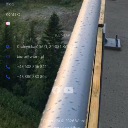
Blog
Kontakt
KONTAKT
Królewska 65A/1, 30-081 Kraków
biuro@wibra.pl
+48 608 856 841
+48 880 880 804
Copyright © 2026 Wibra