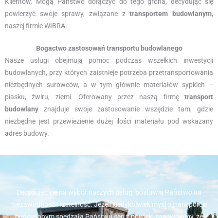
Klientów. Mogą Państwo dołączyć do tego grona, decydując się
powierzyć swoje sprawy, związane z
transportem budowlanym
,
naszej firmie WIBRA.
Bogactwo zastosowań transportu budowlanego
Nasze usługi obejmują pomoc podczas wszelkich inwestycji
budowlanych, przy których zaistnieje potrzeba przetransportowania
niezbędnych surowców, a w tym głównie materiałów sypkich –
piasku, żwiru, ziemi. Oferowany przez naszą firmę
transport
budowlany
znajduje swoje zastosowanie wszędzie tam, gdzie
niezbędne jest przewiezienie dużej ilości materiału pod wskazany
adres budowy.
Decydując się na wybór naszych usług, postawią Państwo na
niezawodność i rzetelność. Jeżeli kiedykolwiek myśl o transporcie
budowlanym spędzała Państwu sen z powiek, zapewniamy, że