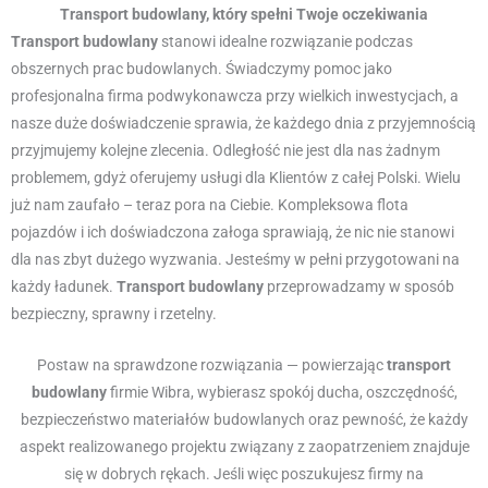
Transport budowlany, który spełni Twoje oczekiwania
Transport budowlany
stanowi idealne rozwiązanie podczas
obszernych prac budowlanych. Świadczymy pomoc jako
profesjonalna firma podwykonawcza przy wielkich inwestycjach, a
nasze duże doświadczenie sprawia, że każdego dnia z przyjemnością
przyjmujemy kolejne zlecenia. Odległość nie jest dla nas żadnym
problemem, gdyż oferujemy usługi dla Klientów z całej Polski. Wielu
już nam zaufało – teraz pora na Ciebie. Kompleksowa flota
pojazdów i ich doświadczona załoga sprawiają, że nic nie stanowi
dla nas zbyt dużego wyzwania. Jesteśmy w pełni przygotowani na
każdy ładunek.
Transport budowlany
przeprowadzamy w sposób
bezpieczny, sprawny i rzetelny.
Postaw na sprawdzone rozwiązania — powierzając
transport
budowlany
firmie Wibra, wybierasz spokój ducha, oszczędność,
bezpieczeństwo materiałów budowlanych oraz pewność, że każdy
aspekt realizowanego projektu związany z zaopatrzeniem znajduje
się w dobrych rękach. Jeśli więc poszukujesz firmy na